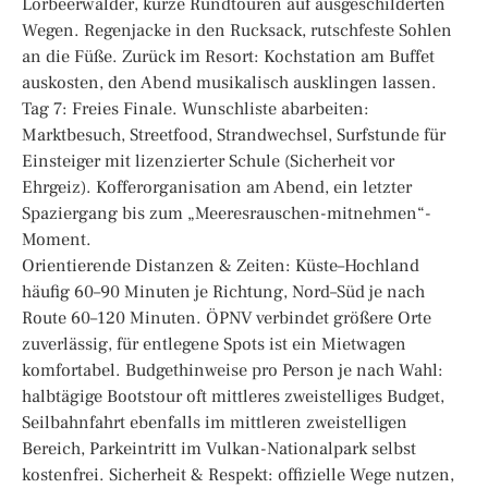
Lorbeerwälder, kurze Rundtouren auf ausgeschilderten
Wegen. Regenjacke in den Rucksack, rutschfeste Sohlen
an die Füße. Zurück im Resort: Kochstation am Buffet
auskosten, den Abend musikalisch ausklingen lassen.
Tag 7: Freies Finale. Wunschliste abarbeiten:
Marktbesuch, Streetfood, Strandwechsel, Surfstunde für
Einsteiger mit lizenzierter Schule (Sicherheit vor
Ehrgeiz). Kofferorganisation am Abend, ein letzter
Spaziergang bis zum „Meeresrauschen-mitnehmen“-
Moment.
Orientierende Distanzen & Zeiten: Küste–Hochland
häufig 60–90 Minuten je Richtung, Nord–Süd je nach
Route 60–120 Minuten. ÖPNV verbindet größere Orte
zuverlässig, für entlegene Spots ist ein Mietwagen
komfortabel. Budgethinweise pro Person je nach Wahl:
halbtägige Bootstour oft mittleres zweistelliges Budget,
Seilbahnfahrt ebenfalls im mittleren zweistelligen
Bereich, Parkeintritt im Vulkan-Nationalpark selbst
kostenfrei. Sicherheit & Respekt: offizielle Wege nutzen,