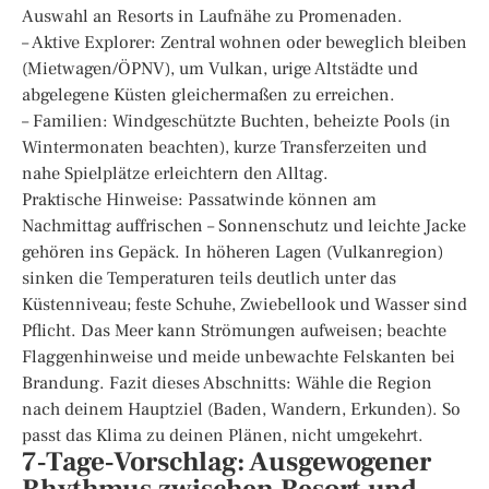
Auswahl an Resorts in Laufnähe zu Promenaden.
– Aktive Explorer: Zentral wohnen oder beweglich bleiben
(Mietwagen/ÖPNV), um Vulkan, urige Altstädte und
abgelegene Küsten gleichermaßen zu erreichen.
– Familien: Windgeschützte Buchten, beheizte Pools (in
Wintermonaten beachten), kurze Transferzeiten und
nahe Spielplätze erleichtern den Alltag.
Praktische Hinweise: Passatwinde können am
Nachmittag auffrischen – Sonnenschutz und leichte Jacke
gehören ins Gepäck. In höheren Lagen (Vulkanregion)
sinken die Temperaturen teils deutlich unter das
Küstenniveau; feste Schuhe, Zwiebellook und Wasser sind
Pflicht. Das Meer kann Strömungen aufweisen; beachte
Flaggenhinweise und meide unbewachte Felskanten bei
Brandung. Fazit dieses Abschnitts: Wähle die Region
nach deinem Hauptziel (Baden, Wandern, Erkunden). So
passt das Klima zu deinen Plänen, nicht umgekehrt.
7‑Tage‑Vorschlag: Ausgewogener
Rhythmus zwischen Resort und